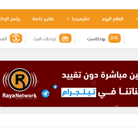
العالم اليوم
ملتيميديا
تقارير خاصة
برامج الإذا
بودكاست
ترددات البث
العم