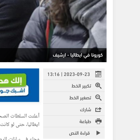
كورونا في ايطاليا - ارشيف
2023-09-23 | 13:16
تكبير الخط
تصغير الخط
شارك
أعلنت السلطات الصحية
طباعة
ايطاليا، حتى لو كانت
قراءة النص