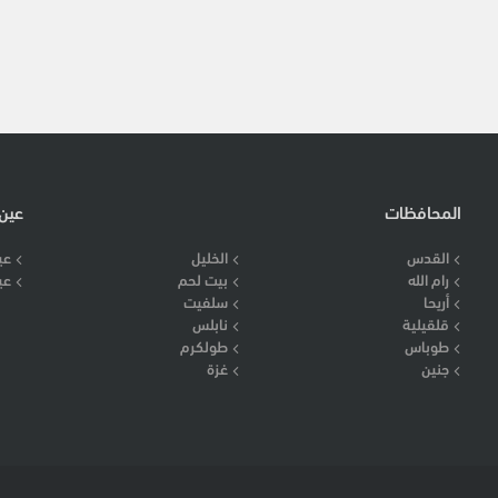
المحافظات
عين
القدس
الخليل
عي
رام الله
بيت لحم
عي
أريحا
سلفيت
قلقيلية
نابلس
طوباس
طولكرم
جنين
غزة