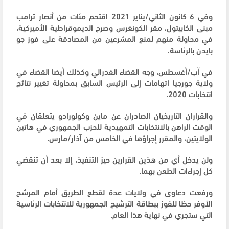
وفي 6 كانون الثاني/يناير 2021 اقتحم مئات من أنصار ترامب
مبنى الكابيتول، مقر الكونغرس وصرح الديموقراطية الأميركية،
في محاولة منهم لمنع المشرعين من المصادقة على فوز جو
بايدن بالرئاسة.
في آب/أغسطس، وجه القضاء الفدرالي وكذلك أيضا القضاء في
ولاية جورجيا اتهامات إلى الرئيس السابق بمحاولة تغيير نتائج
انتخابات 2020.
والقراران التاريخيان الصادران عن ماين وكولورادو يتعلقان في
الوقت الراهن بالانتخابات التمهيدية للحزب الجمهوري في هاتين
الولايتين، والمقرر إجراؤها في الخامس من آذار/مارس.
ولن يدخل أي من هذين القرارين حيز التنفيذ، إلا بعد أن تنقضي
كل إجراءات الطعن بهما.
ورفعت دعاوى في ولايات عدة لقطع الطريق أمام المرشح
الأوفر حظا للفوز ببطاقة الترشيح الجمهورية للانتخابات الرئاسية
التي ستجري في نهاية هذا العام.