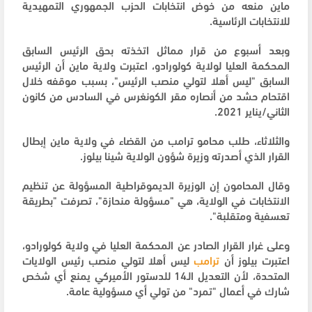
ماين منعه من خوض انتخابات الحزب الجمهوري التمهيدية
للانتخابات الرئاسية.
وبعد أسبوع من قرار مماثل اتخذته بحق الرئيس السابق
المحكمة العليا لولاية كولورادو، اعتبرت ولاية ماين أن الرئيس
السابق "ليس أهلا لتولي منصب الرئيس"، بسبب موقفه خلال
اقتحام حشد من أنصاره مقر الكونغرس في السادس من كانون
الثاني/يناير 2021.
والثلاثاء، طلب محامو ترامب من القضاء في ولاية ماين إبطال
القرار الذي أصدرته وزيرة شؤون الولاية شينا بيلوز.
وقال المحامون إن الوزيرة الديموقراطية المسؤولة عن تنظيم
الانتخابات في الولاية، هي "مسؤولة منحازة"، تصرفت "بطريقة
تعسفية ومتقلبة".
وعلى غرار القرار الصادر عن المحكمة العليا في ولاية كولورادو،
اعتبرت بيلوز أن
ترامب
ليس أهلا لتولي منصب رئيس الولايات
المتحدة، لأن التعديل الـ14 للدستور الأميركي يمنع أي شخص
شارك في أعمال "تمرد" من تولي أي مسؤولية عامة.