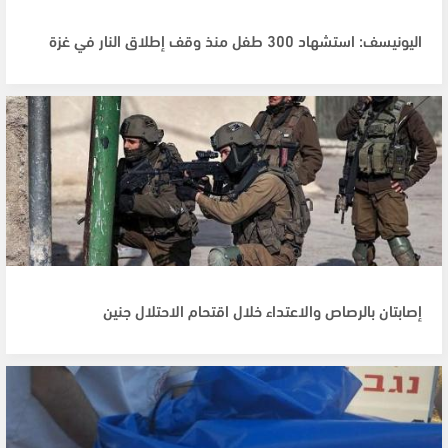
اليونيسف: استشهاد 300 طفل منذ وقف إطلاق النار في غزة
إصابتان بالرصاص والاعتداء خلال اقتحام الاحتلال جنين