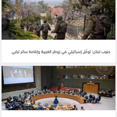
جنوب لبنان: توغّل إسرائيلي في زوطر الغربية وإقامة ساتر ترابي