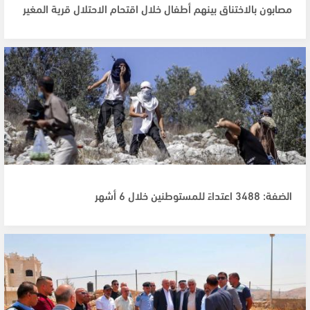
مصابون بالاختناق بينهم أطفال خلال اقتحام الاحتلال قرية المغير
الضفة: 3488 اعتداءً للمستوطنين خلال 6 أشهر