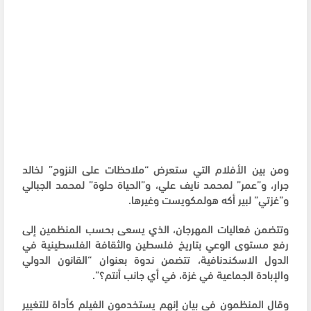
ومن بين الأفلام التي ستعرض “ملاحظات على النزوح” لخالد
جرار، و”عمر” لمحمد نايف علي، و”الحياة حلوة” لمحمد الجبالي
و”غزتي” لبير أكه هولمكويست وغيرها.
وتتضمن فعاليات المهرجان، الذي يسعى بحسب المنظمين إلى
رفع مستوى الوعي بتاريخ فلسطين والثقافة الفلسطينية في
الدول الاسكندنافية، تتضمن ندوة بعنوان “القانون الدولي
والإبادة الجماعية في غزة، في أي جانب أنتم؟”.
وقال المنظمون في بيان إنهم يستخدمون الفيلم كأداة للتغيير