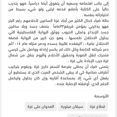
إلى جانب اهتمامه وسعيه أن يتفوق أيضا دراسياً، فهو يتدرب
حالياً على الكتابة بأصابع قدمه ليلبى ولو شيء بسيط من
احتياجاته بنفسه .
حالة ضياء كحال الكثير من أبناء غزة الساعين لأحلامهم رغم البتر
فهو يذكرني بمؤمن قريقع٣٣عاماً بنصف جسد وبلا ساقين
جسد الإبداع وغطى الحروب ووثق الرواية الفلسطينية التي
يحاول الاحتلال طمسها ، وهو جزء كبير من الرواية قصفه
الاحتلال عام٢٠٠٨ليفقده غالبية جسده ودمر منزله عام ٢٠١٤ثم
دمر شركته الخاصة وكل ذلك لم يكسر إرادته وواصل على كرسي
متحرك لنقل الصورة وتحقيق الأحلام واليوم ينقل من شمال
غزة حرب الإبادة على غزة .
يتمنى ضياء أن يحظى بفرصة للسفر خارج غزة ،ويقوم بتركيب
أطراف صناعية كي لا يبقى الشخص الميت الذي لا يستطيع أن
يفعل أي شيء إلا بمساعدة أقاربه وإن كان يحاول وليكمل
الحلم الذي أوقفته الإصابة عنده .
الأوسمة
قطاع غزة
سيقان مبتورة
العدوان على غزة