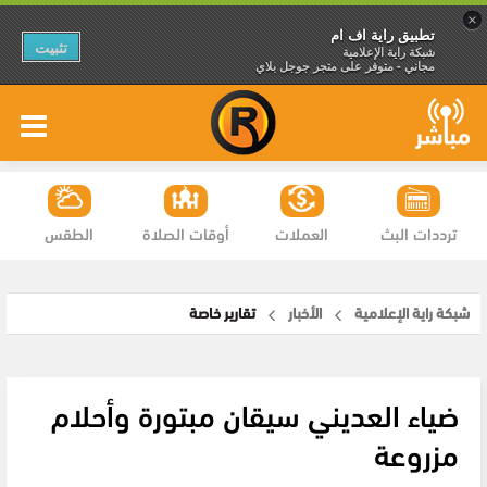
×
تطبيق راية اف ام
تثبيت
شبكة راية الإعلامية
مجاني - متوفر على متجر جوجل بلاي
ترددات البث
العملات
أوقات الصلاة
الطقس
شبكة راية الإعلامية
الأخبار
تقارير خاصة
ضياء العديني سيقان مبتورة وأحلام
مزروعة