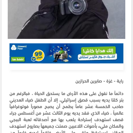
راية - غزة - صابرين الحرازين
دائماً ما نقول على هذه الأرض ما يستحق الحياة ، فبالرغم من
بتر كلتا يديه بسبب قصق إسرائيلي، إلا أن الطفل ضياء العديني
صاحب الخمسة عشر عاماً يطمح أن يصبح مصوراً فوتوغرافياً
عالمياً ، ضياء الذي فقد يديه يوم الثالث عشر من أغسطس جراء
قصف استهدف إستراحة يلعب بها مع أصدقائه لعبة الببجي
والمكان مليء بأصوات اللاعبين صمتت جميعهاً بصاروخ استهدف
المكان، ليستيقظ ملقى على الأرض فاقداً ليديه خارجاً من