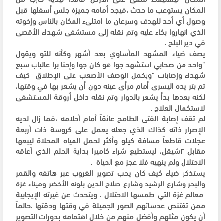
المكان يستوعب ما حدث ،فيجد أمامه جميزة جلس أسفلها قبل
وصول أي أحد للهدف وسرعان ما امتلىء المكان بالناس وإخوته
الذي انهاروا بكاء عليه وتم نقله إلى مستشفى شهداء الأقصى
في دير البلح .
يصف ضياء المشهد المأساوي بعد أشهر وكأنه للتو ويقول
"واحد من صحابي استشهد جوا هو كان جوا وإحنا برا عالباب سبع
شهداء وإصابات "ويكمل الوصف الأصعب على الإطلاق كيف
تم بتر يده اليسرى أمام مرأى عينه دون أن يشعر بها في وقتها،
لكنه بعدها بدأ يشعر بالدوار وتم نقله داخل أروقة المستشفى
لاستكمال العلاج .
لم تقف إصابة الفتى الطامح عائقاً أمام أحلامه ،فما زال لديه
الإصرار ذاته كذاك الذي جعله يعمل على كروسة ذات أربعة
عجلات قاطعاً مسافة كيلو وأكثر لحمل المياه المحلاة ليبعها
مقابل ٢شيقل، ليستطيع شراء كاميرا بداية الحلم الذي أعاقه
الاحتلال ولم ينهيه فلا عجز مع الحياة .
يستذكر ضياء كيف كان يحب تصوير الغروب عبر هاتفه والقمر
والبحر وشارع الرشيد وشارع صلاح الدين بلونه الأخضر وميناء غزة
معالم غزة التي طمسها الاحتلال ، ويتحدث عن غيرته الإيجابية
ممن تقتنص عدساتهم الصور الجميلة في وقتها ودقتها ،حالماً
أن يكون مثلهم وأفضل منهم من خلال اهتمامه بدورات التصوير