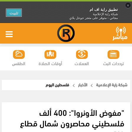
×
تطبيق راية اف ام
تثبيت
شبكة راية الإعلامية
مجاني - متوفر على متجر جوجل بلاي
ترددات البث
العملات
أوقات الصلاة
الطقس
شبكة راية الإعلامية
الأخبار
فلسطين اليوم
"مفوض الأونروا": 400 ألف
فلسطيني محاصرون شمال قطاع