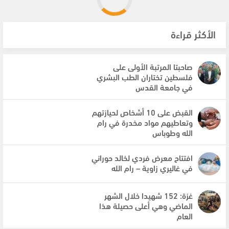
الأكثر قراءة
صاحبتا المرتبة الأولى على
فلسطين تختاران الطب البشري
في جامعة القدس
القبض على 10 أشخاص لحيازتهم
وتعاطيهم مواد مخدرة في رام
الله وطوباس
افتتاح معرض فردي لخالد حوراني
في غاليري زاوية – رام الله
غزة: 152 شهيدا خلال الشهر
الماضي وهي أعلى حصيلة هذا
العام