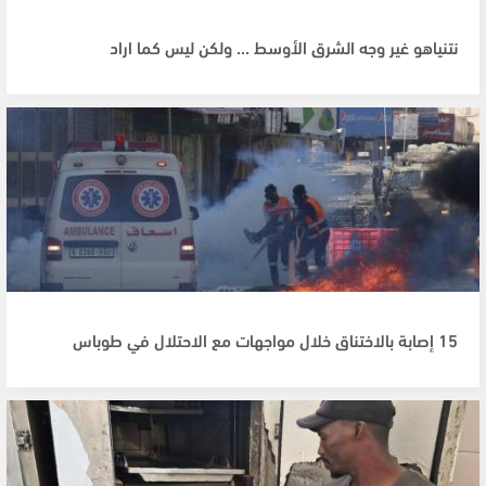
نتنياهو غير وجه الشرق الأوسط … ولكن ليس كما اراد
15 إصابة بالاختناق خلال مواجهات مع الاحتلال في طوباس