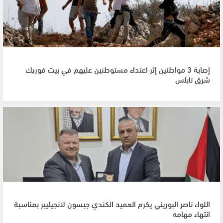
إصابة 3 مواطنين إثر اعتداء مستوطنين عليهم في بيت فوريك
شرق نابلس
اللواء ناصر البوريني يكرم العميد الكندي جيسون لانجيليير بمناسبة
انتهاء مهامه