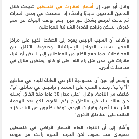
وقال أبو عين، إن
أسعار العقارات في فلسطين
شهدت خلال
العامين الماضيين تذبذبًا واضحًا؛ إذ انخفضت في بعض الفترات
ثم عادت لترتفع بشكل غير مبرر، رغم توقف البنوك عن منح
قروض السكن وتراجع القدرة الشرائية للمواطنين.
وأضاف أن السبب الرئيس يعود إلى الضغط الكبير على مراكز
المدن بسبب الحواجز الإسرائيلية وصعوبة التنقل بين
المحافظات، مما دفع الكثير من المواطنين إلى السكن أو شراء
عقارات في مدن مثل رام الله، حتى لو كانوا يملكون منازل في
محافظات أخرى.
وأوضح أبو عين أن محدودية الأراضي القابلة للبناء في مناطق
"أ" و"ب"، وعدم القدرة على استصدار تراخيص في مناطق "ج"،
ضاعف من الأزمة. وقال: "على مدار 30 عامًا منذ اتفاق أوسلو
كان هناك بناء في مناطق ج رغم القيود، لكن بعد الهجمة
الشرسة الأخيرة وقرارات الهدم، توقف كثيرون عن البناء، فزاد
الطلب على المناطق الأخرى".
وأشار إلى أن الاتجاه العام لأسعار الأراضي في فلسطين
صعودي منذ عقود، لكن الحرب الأخيرة زادت من عزوف