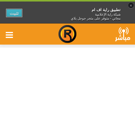
×
تطبيق راية اف ام
تثبيت
شبكة راية الإعلامية
مجاني - متوفر على متجر جوجل بلاي