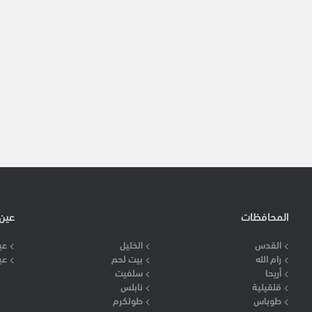
المحافظات
عين
القدس
الخليل
عي
رام الله
بيت لحم
عي
أريحا
سلفيت
قلقيلية
نابلس
طوباس
طولكرم