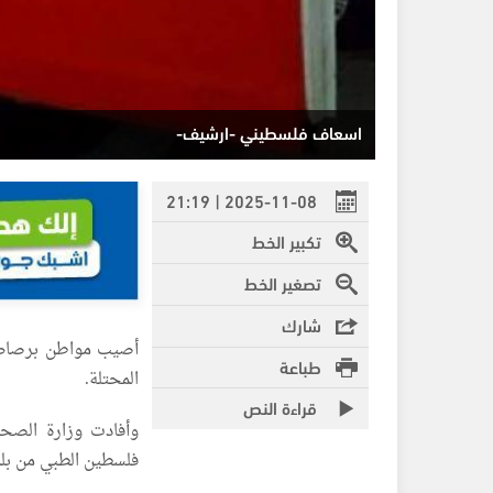
اسعاف فلسطيني -ارشيف-
2025-11-08 | 21:19
تكبير الخط
تصغير الخط
شارك
أصيب مواطن برصاص ق
طباعة
المحتلة.
قراءة النص
وأفادت وزارة الصح
فلسطين الطبي من بلدة