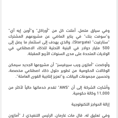
وفي سياق متصل، أعلنت كل من "أوراكل" و"أوبن إيه آي"
و"سوفت بنك" في يناير الماضي عن مشروعهم المشترك
"ستارغيت" (Stargate)، والذي يهدف إلى استثمار ما يصل إلى
500 مليار دولار في البنية التحتية للذكاء الاصطناعي في
الولايات المتحدة على مدى السنوات الأربع المقبلة.
وأوضحت "أمازون ويب سيرفيسز" أن مشروعها الجديد سيمكن
الوكالات الحكومية من تطوير حلول ذكاء اصطناعي مخصصة،
وتحسين مجموعات البيانات، و"تعزيز إنتاجية القوى العاملة".
وأشارت الشركة إلى أن "AWS" تقدم خدماتها حالياً لأكثر من
11,000 وكالة حكومية.
إزالة الحواجز التكنولوجية
وفي تعليق له، قال مات غارمان، الرئيس التنفيذي لـ "أمازون