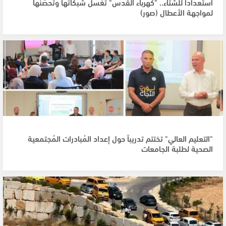
استعداداً للشتاء.. "كهرباء القدس" تغسل شبكاتها وتحصّنها
لمواجهة الأعطال (صور)
"التعليم العالي" تختتم تدريباً حول إعداد المُبادرات المُجتمعية
الصحية لطلبة الجامعات