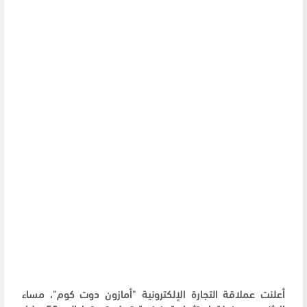
أعلنت عملاقة التجارة الإلكترونية "أمازون دوت كوم"، مساء