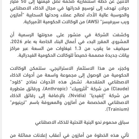
الاثنين عن خطة استثمارية ضخمة تصل قيمتها إلى 50 مليار
دولار، تهدف إلى توسيع قدراتها في مجال الذكاء الاصطناعي
والحوسبة عالية الأداء لصالح عملاء وحدتها السحابية "أمازون
ويب سيرفيسز" (AWS) من الوكالات الحكومية الأميركية.
وكشفت الشركة في منشور على مدونتها الرسمية أن
المشروع، المقرر البدء في أعمال البناء الخاصة به عام 2026،
سيضيف ما يقرب من 1.3 غيغاوات من السعة عبر مراكز
بيانات جديدة مصممة خصيصاً للوكالات الحكومية الفيدرالية.
وكجزء من هذا الاستثمار الاستراتيجي، ستتمكن الوكالات
الحكومية من الوصول إلى مجموعة واسعة من أدوات الذكاء
الاصطناعي المتقدمة. تشمل هذه الأدوات نماذج "كلود"
(Claude) من شركة "أنثروبيك" (Anthropic)، ورقائق متطورة
من شركة "إنفيديا" (Nvidia)، بالإضافة إلى رقائق الذكاء
الاصطناعي المخصصة من أمازون والمعروفة باسم "ترينيوم"
(Trainium).
سباق محموم نحو البنية التحتية للذكاء الاصطناعي
تأتي هذه الخطوة من أمازون في أعقاب إعلانات مماثلة من