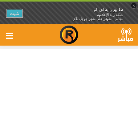
×
تطبيق راية اف ام
تثبيت
شبكة راية الإعلامية
مجاني - متوفر على متجر جوجل بلاي