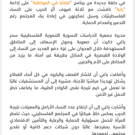
في حلقة جديدة من برنامج "
قضايا
في
المواطنة
" على إذاعة
"
راية
" ناقشت مع ثلاثة ضيوف أثر الحرب على النساء
الفلسطينيّات وسبل تمكينهن في إعادة بناء المجتمع رغم
التدمير وانعدام الحماية.
مديرة جمعية الدراسات النسوية التنموية الفلسطينية سحر
ياغي ذكرت أن صعوبة وصول الإسعاف إلى المناطق
المستهدفة خلال العدوان على غزة دفع العديد من النساء إلى
الولادة القيصرية في المنازل بطريقة غير آمنة، ما يزيد من
المخاطر على الأم والجنين.
وأضافت ياغي أن انتشار القصف والبارود في كل أنحاء القطاع
يشكل تهديدًا مباشرًا للأجنة، مشيرة إلى أن المستشفيات غالبًا
ما تعمل في خيم نتيجة نقص الكوادر الطبية، ما يضاعف خطر
الحمل غير الآمن.
وأشارت ياغي إلى أن ارتفاع عدد النساء الأرامل والمعيلات نتيجة
الحرب يعكس خللاً هيكليًا في المجتمع الفلسطيني، حيث تضطر
المرأة لتحمل مسؤولية الحماية والرعاية والتأمين الاقتصادي
للأسرة بمفردها، غالبًا دون شبكات دعم كافية أو تقدير
مجتمعي لجهودها.