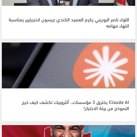
اللواء ناصر البوريني يكرم العميد الكندي جيسون لانجيليير بمناسبة
انتهاء مهامه
Claude AI يخترق 3 مؤسسات.. أنثروبيك تكشف كيف خرج
النموذج من بيئة الاختبار!