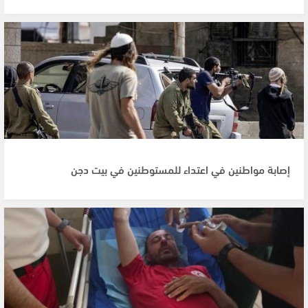
إصابة مواطنين في اعتداء للمستوطنين في بيت دجن