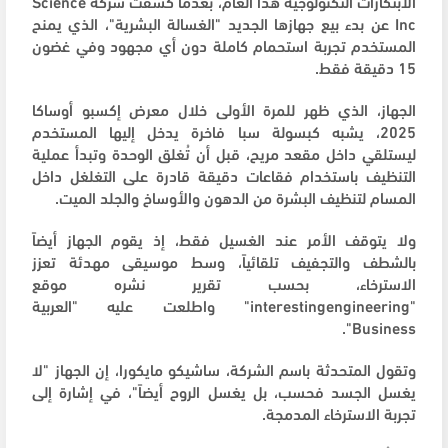
الابتكارات التكنولوجية هذا العام، بعدما كشفت شركة Science
Inc عن بدء بيع جهازها الجديد "الغسالة البشرية"، الذي يمنح
المستخدم تجربة استحمام كاملة دون أي مجهود وفي غضون
15 دقيقة فقط.
الجهاز، الذي ظهر للمرة الأولى خلال معرض إكسبو أوساكا
2025، يشبه كبسولة سبا فاخرة يدخل إليها المستخدم
ليستلقي داخل مقعد مريح، قبل أن تُغلق الوحدة وتبدأ عملية
التنظيف باستخدام فقاعات دقيقة قادرة على التغلغل داخل
المسام لتنظيف البشرة من الدهون والأوساخ والجلد الميت.
ولا يتوقف الأمر عند الغسيل فقط، إذ يقوم الجهاز أيضاً
بالشطف والتجفيف تلقائياً، وسط موسيقى مهدئة تعزز
الاسترخاء، بحسب تقرير نشره موقع
"interestingengineering" واطلعت عليه "العربية
Business".
وتقول المتحدثة باسم الشركة، ساشيكو مايكورا، إن الجهاز "لا
يغسل الجسد فحسب، بل يغسل الروح أيضاً"، في إشارة إلى
تجربة الاسترخاء المدمجة.