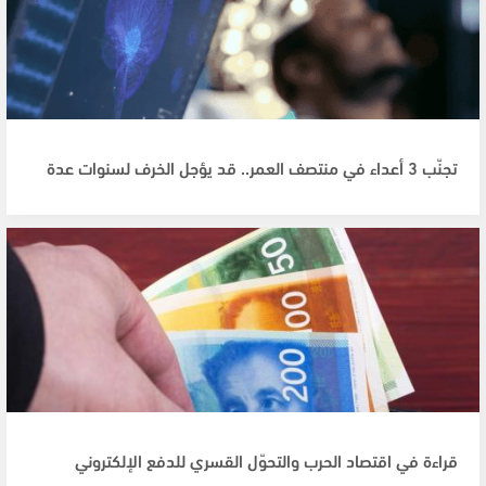
تجنّب 3 أعداء في منتصف العمر.. قد يؤجل الخرف لسنوات عدة
قراءة في اقتصاد الحرب والتحوّل القسري للدفع الإلكتروني