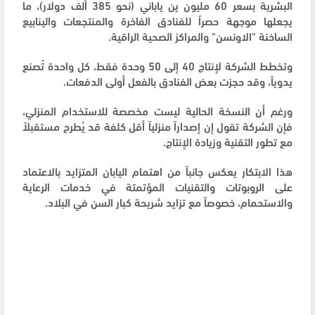
البشرية بسعر 60 مليون ين ياباني (نحو 385 ألف دولار)، ما
يجعلها موجهة حصراً للفنادق الفاخرة والمنتجعات والينابيع
الساخنة "الاونسن" والمراكز الصحية الراقية.
وتخطط الشركة لإنتاج 40 إلى 50 وحدة فقط، كل واحدة تُصنع
يدوياً، وقد حجزت بعض الفنادق بالفعل أولى الدفعات.
ورغم أن النسخة الحالية ليست مخصصة للاستخدام المنزلي،
فإن الشركة تقول إن إصداراً منزلياً أقل كلفة قد يُطرح مستقبلاً
مع تطور التقنية وزيادة الإنتاج.
هذا الابتكار يعكس جانباً من اهتمام اليابان المتزايد بالاعتماد
على الروبوتات والتقنيات المؤتمتة في خدمات الرعاية
والاستحمام، خصوصاً مع تزايد شريحة كبار السن في البلاد.