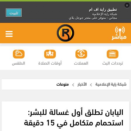
×
تطبيق راية اف ام
تثبيت
شبكة راية الإعلامية
مجاني - متوفر على متجر جوجل بلاي
ترددات البث
العملات
أوقات الصلاة
الطقس
شبكة راية الإعلامية
الأخبار
منوعات
اليابان تطلق أول غسالة للبشر:
استحمام متكامل في 15 دقيقة