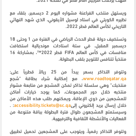
ويستهل منتخب الفراعنة مشواره اليوم 2 ديسمبر، بلقاء مع
نظيره الكويتي في استاد لوسيل الأيقوني، الذي شهد النهائي
التاريخي لكأس العالم قطر 2022.
وتستضيف دولة قطر الحدث الرياضي في الفترة من 1 وحتى 18
ديسمبر المقبل، في ستة استادات مونديالية استضافت
منافسات في كأس العالم
FIFA
قطر 2022™، بمشاركة 16
منتخباً تتنافس للتتويج بلقب البطولة
.
وتتوفر التذاكر بسعر يبدأ من 25 ريالاً قطرياً على:
www.roadtoqatar.qa
، مع إمكانية شراء بطاقة "شجع
منتخبك" وهي سلسلة تذاكر تمكن المشجع من متابعة مشوار
منتخبه خلال دور المجموعات، كما يوجد خيارات أماكن
للمشجعين من ذوي الإعاقة، ويمكنهم طلب هذه الأماكن من
خلال إرسال بريد إلكتروني إلى
accessibility.tickets@sc.qa
:
.
وسيستمتع المشجعون طوال فترة البطولة بباقة متنوعة من
الفعاليات والأنشطة الثقافية والترفيهية
.
وتتوفر التذاكر رقمياً، ويتوجب على المشجعين تحميل تطبيق