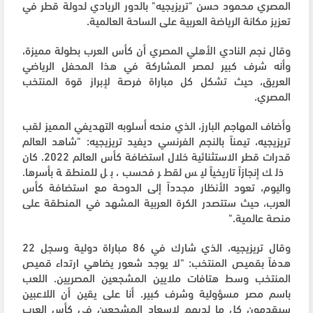
المصري محمود حسن "تريزيجيه" بالدور الريادي لدولة قطر في
تعزيز مكانة الرياضة العربية على الساحة العالمية.
وقال نجم النادي الأهلي المصري أن كأس العرب بطولة مميزة،
وأنه شرف كبير لمصر المشاركة في هذا المحفل الرياضي
العريق، حيث تشكل كل مباراة فرصة لإبراز قوة المنتخب
المصري.
وأضاف المهاجم البارز، الذي منحه أسلوبه التهديفي المميز لقب
تريزيجيه، تيمناً بالنجم الفرنسي ديفيد تريزيجيه: "شاهد العالم
قدرات قطر الاستثنائية خلال استضافة كأس العالم 2022. كان
ذلك إنجازاً تاريخياً ليس لقطر فحسب، بل للمنطقة بأسرها.
واليوم، تعود الأنظار مجدداً إلى الدوحة مع استضافة كأس
العرب، حيث ستتصدر الكرة العربية المشهد في المنطقة على
منصة عالمية."
وقال تريزيجيه، الذي شارك في 86 مباراة دولية وسجل 22
هدفاً بقميص المنتخب: "لا يوجد شعور يضاهي ارتداء قميص
المنتخب وسط هتافات ملايين المشجعين المصريين. اللعب
باسم مصر مسؤولية وشرف كبير. أنا على يقين أن اللاعبين
سيقدمون كل ما لديهم لإسعاد المشجعين في كأس العرب