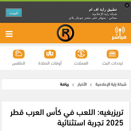
×
تطبيق راية اف ام
تثبيت
شبكة راية الإعلامية
مجاني - متوفر على متجر جوجل بلاي
ترددات البث
العملات
أوقات الصلاة
الطقس
شبكة راية الإعلامية
الأخبار
رياضة
تريزيغيه: اللعب في كأس العرب قطر
2025 تجربة استثنائية