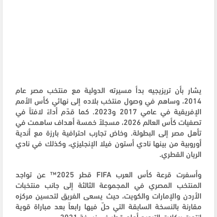
يشار بأن تريزيجيه بدأ مسيرته الدولية مع منتخب مصر عام
2014، وساهم في وصول منتخب بلاده إلى نهائي كأس الأمم
الإفريقية في عامي 2017 و2023. كما قدّم أداءً لافتاً في
تصفيات كأس العالم 2026، مسجلاً خمسة أهداف ساهمت في
تأهل مصر إلى البطولة. وخاض تجارب احترافية بارزة مع أندية
أوروبية من بينها نادي أستون فيلا الإنجليزي، وكذلك في نادي
الريان القطري.
وأسفرت قرعة كأس العرب
FIFA
قطر 2025™️ عن تواجد
المنتخب المصري في المجموعة الثالثة إلى جانب منتخبات
الأردن والإمارات والكويت، حيث يسعى الفريق لتحسين مركزه
مقارنة بالنسخة السابقة التي حلّ فيها رابعاً بعد مباراة قوية
انتهت بركلات الترجيح أمام قطر في نسخة 2021.