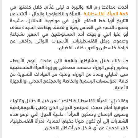
أكدت محافظ رام الله والبيرة د. ليلى غنّام، خلال كلمتها في
قمة
المرأة
الفلسطينية
-المرأة والتكنولوجيا والمال - أثبتت عبر
التاريخ أنها خط الدفاع الأول في مواجهة الاحتلال، مشيدةً
بصمود النساء في القدس وغزة والضفة، وبخاصة السيدة عفاف
أبو عليا التي واجهت أحد المستوطنين في المغير بشجاعة
وصمود، وبكل الفلسطينيات، الأسيرات اللواتي يدافعن عن
كرامة فلسطين والعرب خلف القضبان.
جاء ذلك خلال مشاركتها بالقمة التي عقدت اليوم الأربعاء،
بحضور رئيس الوزراء د.محمد مصطفى ووزيرة المرأة الفلسطينية
منى الخليلي وعدد من الوزراء، ونخبة من القيادات النسوية من
كافة المؤسسات الرسمية والخاصة والمجتمع المدني، والأجهزة
الأمنية.
وقالت إن" المرأة الفلسطينية اغتصبت من قبل الاحتلال وتنتهك
حقوقها أمام صمت المجتمع الدولي الذي يتغنى بالديمقراطية
وحقوق الإنسان وتمكين المرأة"، داعية الدول التي ترفع هذه
الشعارات إلى أن تكون صوتا حقيقيا لحماية المرأة الفلسطينية،
قبل الحديث عن أي شكل من أشكال التمكين.