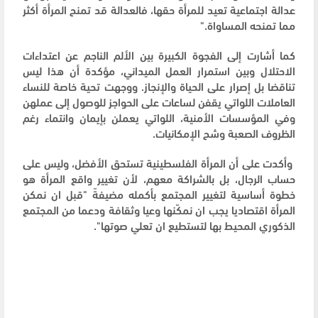
عدالة اجتماعية تعيد للمرأة حقها، فالعدالة قد تمنح المرأة أكثر
مما تمنحه المساواة."
كما أشارت إلى الفجوة الكبيرة بين الألم الناجم عن اعتداءات
الاحتلال وبين استمرار العمل الميداني، مؤكدة أن هذا ليس
تناقضا بل إصرار على الحياة والإنجاز. ووجهت تحية خاصة للنساء
العاملات اللواتي يقفن لساعات على الحواجز للوصول إلى عملهن
وفي المؤسسات الأمنية، اللواتي يعملن بإيمان وانتماء رغم
الظروف الصعبة وشح الإمكانيات.
وأكدت على أن المرأة الفلسطينية تستحق الأفضل، وليس على
حساب الرجال، بل بالشراكة معهم، لأن تغيير واقع المرأة هو
خطوة أساسية لتغيير المجتمع بأكمله مضيفةً "قبل ان نمكن
المرأة اقتصاديا يجب ان نمكّنها وعيا وثقافة ودعما من المجتمع
الذكوري المحيط بها لتستطيع ان تعلي صوتها".