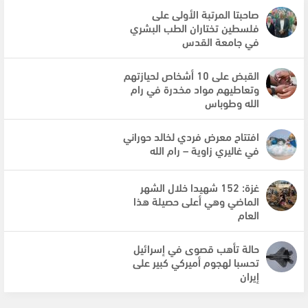
صاحبتا المرتبة الأولى على
فلسطين تختاران الطب البشري
في جامعة القدس
القبض على 10 أشخاص لحيازتهم
وتعاطيهم مواد مخدرة في رام
الله وطوباس
افتتاح معرض فردي لخالد حوراني
في غاليري زاوية – رام الله
غزة: 152 شهيدا خلال الشهر
الماضي وهي أعلى حصيلة هذا
العام
حالة تأهب قصوى في إسرائيل
تحسبا لهجوم أميركي كبير على
إيران