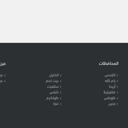
المحافظات
عين
القدس
الخليل
عي
رام الله
بيت لحم
عي
أريحا
سلفيت
قلقيلية
نابلس
طوباس
طولكرم
جنين
غزة