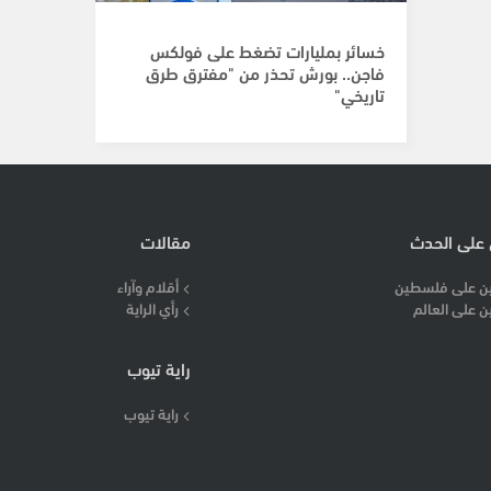
خسائر بمليارات تضغط على فولكس
فاجن.. بورش تحذر من "مفترق طرق
تاريخي"
 على الحدث
مقالات
ن على فلسطين
أقلام وآراء
ن على العالم
رأي الراية
راية تيوب
راية تيوب