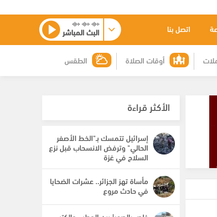
عة
اتصل بنا
البث المباشر
لات
أوقات الصلاة
الطقس
الأكثر قراءة
إسرائيل تتمسك بـ"الخط الأصفر
الحالي" وترفض الانسحاب قبل نزع
السلاح في غزة
مأساة تهز الجزائر.. عشرات الضحايا
في حادث مروع
خاص بالصور| بين الحطب والكتب..