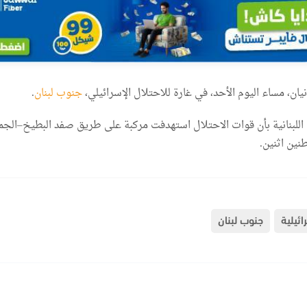
يان، مساء اليوم الأحد، في غارة للاحتلال الإسرائيلي،
جنوب لبنان
.
اللبنانية بأن قوات الاحتلال استهدفت مركبة على طريق صفد البطيخ–الجم
نين اثنين.
ائيلية
جنوب لبنان