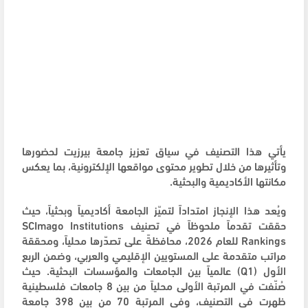
يأتي هذا التصنيف في سياق تعزيز جامعة بيرزيت لحضورها
وتأثيرها من خلال تطوير محتوى مواقعها الإلكترونية، بما يعكس
مكانتها الأكاديمية والبحثية.
ويُعد هذا الإنجاز امتداداً لتميّز الجامعة أكاديمياً وبحثياً، حيث
حققت تقدماً ملحوظاً في تصنيف SCImago Institutions
Rankings للعام 2026، محافظةً على تصدّرها محلياً، ومحققة
مراتب متقدمة على المستويين الإقليمي والعربي، وضمن الربع
الأول (Q1) عالمياً بين الجامعات والمؤسسات البحثية. حيث
صُنّفت في المرتبة الأولى محلياً من بين 8 جامعات فلسطينية
ظهرت في التصنيف، وفي المرتبة 70 من بين 398 جامعة