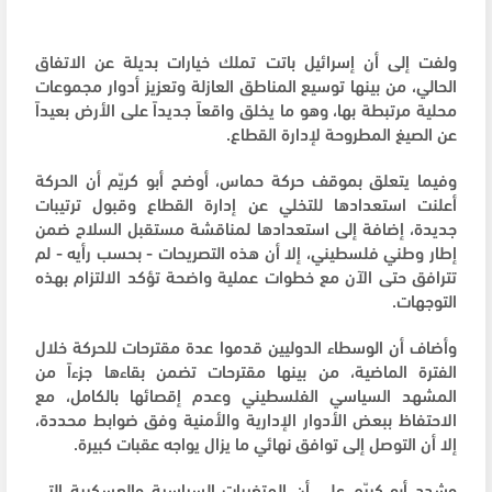
ولفت إلى أن إسرائيل باتت تملك خيارات بديلة عن الاتفاق
الحالي، من بينها توسيع المناطق العازلة وتعزيز أدوار مجموعات
محلية مرتبطة بها، وهو ما يخلق واقعاً جديداً على الأرض بعيداً
عن الصيغ المطروحة لإدارة القطاع.
وفيما يتعلق بموقف حركة حماس، أوضح أبو كريّم أن الحركة
أعلنت استعدادها للتخلي عن إدارة القطاع وقبول ترتيبات
جديدة، إضافة إلى استعدادها لمناقشة مستقبل السلاح ضمن
إطار وطني فلسطيني، إلا أن هذه التصريحات - بحسب رأيه - لم
تترافق حتى الآن مع خطوات عملية واضحة تؤكد الالتزام بهذه
التوجهات.
وأضاف أن الوسطاء الدوليين قدموا عدة مقترحات للحركة خلال
الفترة الماضية، من بينها مقترحات تضمن بقاءها جزءاً من
المشهد السياسي الفلسطيني وعدم إقصائها بالكامل، مع
الاحتفاظ ببعض الأدوار الإدارية والأمنية وفق ضوابط محددة،
إلا أن التوصل إلى توافق نهائي ما يزال يواجه عقبات كبيرة.
وشدد أبو كريّم على أن المتغيرات السياسية والعسكرية التي