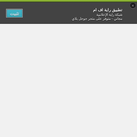
×
تطبيق راية اف ام
تثبيت
شبكة راية الإعلامية
مجاني - متوفر على متجر جوجل بلاي