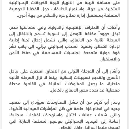
على مسافة قريبة من الانهيار نتيجة الخروقات الإسرائيلية
المتكررة من جهة، واستمرار الخلافات حول القضايا الجوهرية
المتعلقة بمستقبل إدارة قطاع غزة والسلاح من جهة أخرى.
وأضاف أن الأطراف الإقليمية والدولية، وفي مقدمتها مصر،
تبذل جهوداً مكثفة للتوصل إلى تسوية تسمح بالانتقال إلى
المرحلة الثانية من الاتفاق، والتي تشمل إدخال لجنة إدارية
لإدارة القطاع، وتنفيذ انسحاب إسرائيلي جزئي، إلى جانب نشر
قوة دولية متعددة الجنسيات للمساهمة في حفظ الأمن
والاستقرار.
وأشار إلى أن المرحلة الأولى من الاتفاق اقتصرت على تبادل
الأسرى وتقديم تسهيلات إنسانية، بينما لا تزال المرحلة الثانية
متعثرة، ما يجعل المفاوضات المقبلة في القاهرة محطة
مفصلية قد تحدد مصير الاتفاق بالكامل.
وحذر أبو كريّم من أن فشل المفاوضات سيؤدي إلى تصعيد
جديد في قطاع غزة، خاصة في ظل المؤشرات الميدانية الأخيرة،
والتي شملت عمليات اغتيال واستهداف لقيادات ميدانية،
إضافة إلى التهديد الإسرائيلي بتوسيع المنطقة العازلة التي
تسيطر عليها إسرائيل داخل القطاع.