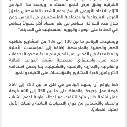
الشرقية وخلق فرص للنمو المستدام. ويجسد هذا البرنامج
التزام الاتحاد الأوروبي الراسخ بدعم الشعب الفلسطيني وتعزيز
الفرص الاقتصادية والاجتماعية للفلسطينيين في القدس. ومن
خلال هذه الشراكة، نساهم في بناء اقتصاد أكثر شمولاً يساهم
في الحفاظ على الوجود والهوية الفلسطينية في المدينة.”
ويستهدف البرنامج ما بين 130 إلى 136 من المشاريع متناهية
الصغر والصغيرة والمتوسطة، إضافة إلى المؤسسات الأهلية
والمجتمعية في القدس، عبر تقديم منح مالية مصحوبة بخدمات
دعم فني واستشاري متخصصة تشمل الجوانب المالية
والقانونية والإدارية والرقمية والتشغيلية، بما يضمن استدامة
الأثر وتعزيز قدرة المشاريع والمؤسسات على التكيف والنمو.
كما يتوقع أن يسهم البرنامج في خلق ما بين 250 إلى 350
فرصة عمل جديدة، والحفاظ على ما بين 350 إلى 400 فرصة
عمل قائمة خلال فترة التنفيذ، مع إعطاء أولوية لدعم الشباب
والنساء والأشخاص من ذوي الاحتياجات الخاصة والفئات الأقل
تمثيلًا اقتصاديًا.