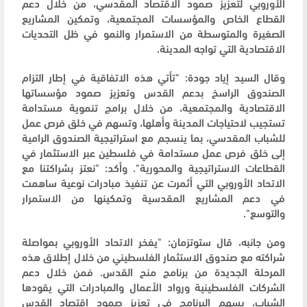
الأوروبي لتعزيز صمود الاقتصاد المقدسي، من خلال دعم
القطاع الخاص والمؤسسات المجتمعية، وتمكين المشاريع
الصغيرة والمتوسطة من الاستمرار والنمو في ظل التحديات
الاقتصادية التي تواجه المدينة.
وقال السيد إياد جودة: "تأتي هذه الاتفاقية في إطار التزام
الصندوق الراسخ بدعم القدس وتعزيز صمود مؤسساتها
الاقتصادية والمجتمعية، من خلال برامج تنموية مستدامة
تستجيب لاحتياجات المدينة وأهلها، وتسهم في خلق فرص عمل
للشباب المقدسي، بما ينسجم مع استراتيجية الصندوق الرامية
إلى خلق فرص عمل مستدامة في فلسطين عبر الاستثمار في
القطاعات الاستراتيجية والمحورية". وأكد: "نعتز بشراكتنا مع
الاتحاد الأوروبي التي أثمرت عن تنفيذ مبادرات نوعية ساهمت
في دعم المشاريع المقدسية وتمكينها من الاستمرار
والتوسع".
ومن جانبه، قال ستوتزمان: "يفخر الاتحاد الأوروبي بمواصلة
شراكته مع صندوق الاستثمار الفلسطيني من خلال إطلاق هذه
المرحلة الجديدة من برنامج منح القدس. فمن خلال دعم
الشركات الفلسطينية ورواد الأعمال والمبادرات التي يقودها
الشباب، يسهم البرنامج في تعزيز صمود اقتصاد القدس