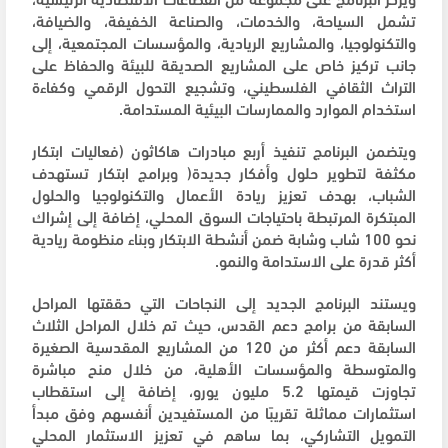
تشمل السياحة، والخدمات، والصناعة الخفيفة، والضيافة،
والتكنولوجيا، والمشاريع الريادية، والمؤسسات المجتمعية، إلى
جانب تركيز خاص على المشاريع الصديقة للبيئة والحفاظ على
التراث الثقافي الفلسطيني، وتشجيع التحول الرقمي وكفاءة
استخدام الموارد والممارسات البيئية المستدامة.
ويتضمن البرنامج تنفيذ أربع مبادرات هاكاثون (فعاليات ابتكار
مكثفة لتطوير حلول وأفكار جديدة( وبرامج ابتكار تستهدف
الشباب، بهدف تعزيز ريادة الأعمال والتكنولوجيا والحلول
المبتكرة المرتبطة باحتياجات السوق المحلي، إضافة إلى إشراك
نحو 100 شاب وشابة ضمن أنشطة الابتكار وبناء منظومة ريادية
أكثر قدرة على الاستدامة والنمو.
ويستند البرنامج الجديد إلى النجاحات التي حققتها المراحل
السابقة من برامج دعم القدس، حيث تم خلال المراحل الثلاث
السابقة دعم أكثر من 120 من المشاريع المقدسية الصغيرة
والمتوسطة والمؤسسات الأهلية، من خلال منح مباشرة
تجاوزت قيمتها 5.2 مليون يورو، إضافة إلى استقطاب
استثمارات مماثلة تقريبًا من المستفيدين أنفسهم وفق مبدأ
التمويل التشاركي، بما ساهم في تعزيز الاستثمار المحلي