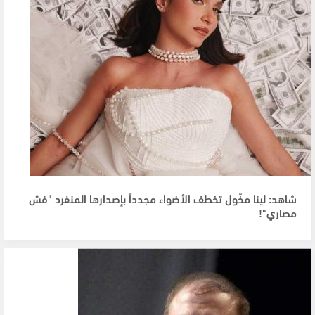
شاهد: لينا مخّول تخطف الأضواء مجدداً بإصدارها المنفرد "فش
مصاري"!