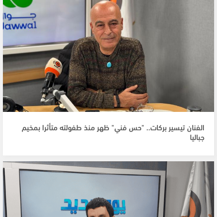
الفنان تيسير بركات.. "حس فني" ظهر منذ طفولته متأثرا بمخيم
جباليا