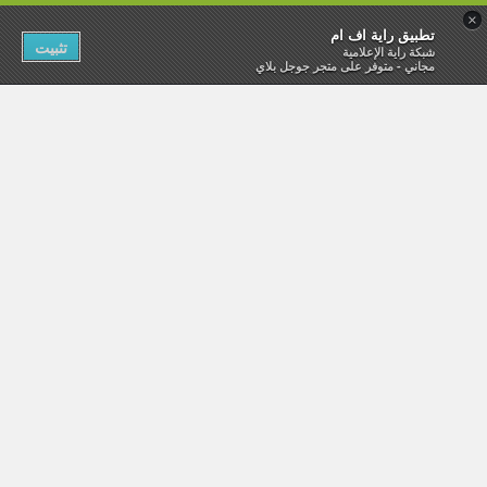
×
تطبيق راية اف ام
تثبيت
شبكة راية الإعلامية
مجاني - متوفر على متجر جوجل بلاي