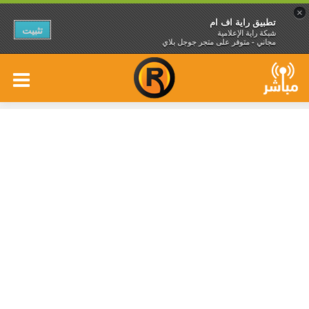
×
تطبيق راية اف ام
تثبيت
شبكة راية الإعلامية
مجاني - متوفر على متجر جوجل بلاي