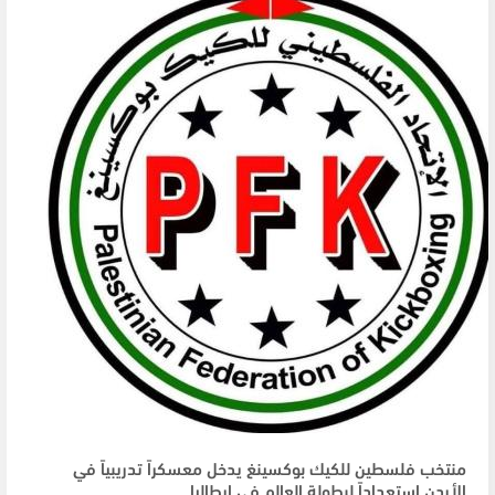
منتخب فلسطين للكيك بوكسينغ يدخل معسكراً تدريبياً في
الأردن استعداداً لبطولة العالم في إيطاليا