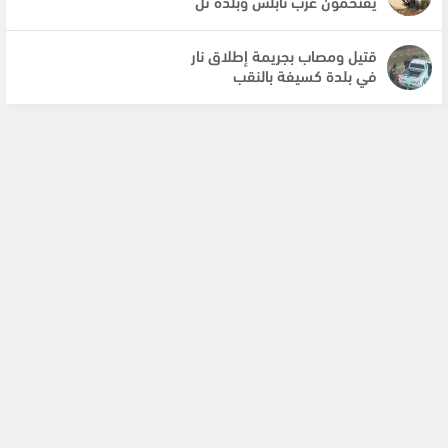
يقتحمون غرب نابلس وبلدة تل
قتيل ومصاب بجريمة إطلاق نار
في بلدة كسيفة بالنقب