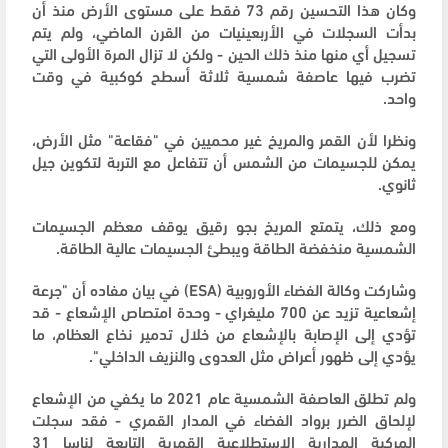
وكان هذا التحسين رقم 73 فقط على مستوى الأرض منذ أن
بدأت السجلات في الأربعينيات من القرن الماضي، ولم يتم
تسجيل أي منها منذ ذلك الحين - ولكن لا تزال المرة الأولى التي
تضرب فيها عاصفة شمسية ثلاثة أسطح كوكبية في وقت
واحد.
ونظرا لأن القمر والمريخ غير محميين في "فقاعة" مثل الأرض،
يمكن للجسيمات من الشمس أن تتفاعل مع التربة لتكوين جيل
ثانوي.
ومع ذلك، يتمتع المريخ بجو رقيق يوقف معظم الجسيمات
الشمسية منخفضة الطاقة ويبطئ الجسيمات عالية الطاقة.
وشاركت وكالة الفضاء الأوروبية (ESA) في بيان مفاده أن "جرعة
إشعاعية تزيد عن 700 مليغراي - وحدة امتصاص الإشعاع - قد
تؤدي إلى الإصابة بالإشعاع من خلال تدمير نخاع العظام، ما
يؤدي إلى ظهور أعراض مثل العدوى والنزيف الداخلي".
ولم تطلق العاصفة الشمسية عام 2021 ما يكفي من الإشعاع
لإلحاق الضرر برواد الفضاء في المدار القمري - فقد سجلت
المركبة المدارية الاستطلاعية القمرية التابعة لناسا 31