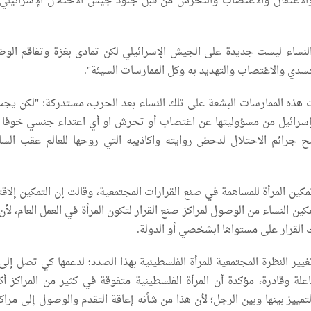
والاعتقال والاغتصاب والتحرش من قبل جنود جيش الاحتلال الإسرائيلي
النساء ليست جديدة على الجيش الإسرائيلي لكن تمادى بغزة وتفاقم الوض
جسدي والاغتصاب والتهديد به وكل الممارسات السيئة".
هذه الممارسات البشعة على تلك النساء بعد الحرب، مستدركة: "لكن يج
إسرائيل من مسؤوليتها عن اغتصاب أو تحرش او أي اعتداء جنسي خوفا 
ائم الاحتلال لدحض روايته واكاذيبه التي روحها للعالم عقب السا
كين المرأة للمساهمة في صنع القرارات المجتمعية، وقالت إن التمكين إلاق
ين النساء من الوصول لمراكز صنع القرار لتكون المرأة في العمل العام، لأن 
ك القرار على مستواها ابشخصي أو الدولة.
ير النظرة المجتمعية للمرأة الفلسطينية بهذا الصدد؛ لدعمها كي تصل إلى 
علة وقادرة، مؤكدة أن المرأة الفلسطينية متفوقة في كثير من المراكز أك
مييز بينها وبين الرجل؛ لأن هذا من شأنه إعاقة التقدم والوصول إلى مراك