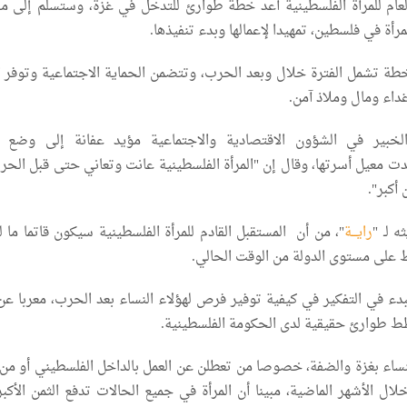
لعام للمرأة الفلسطينية أعد خطة طوارئ للتدخل في غزة، وستسلم إلى م
مرأة في فلسطين، تمهيدا لإعمالها وبدء تنفيذها.
 تشمل الفترة خلال وبعد الحرب، وتتضمن الحماية الاجتماعية وتوفر ال
داء ومال وملاذ آمن.
بير في الشؤون الاقتصادية والاجتماعية مؤيد عفانة إلى وضع ا
دت معيل أسرتها، وقال إن "المرأة الفلسطينية عانت وتعاني حتى قبل الحر
أكبر".
 لـ "
رايـــة
"، من أن المستقبل القادم للمرأة الفلسطينية سيكون قاتما ما 
على مستوى الدولة من الوقت الحالي.
ء في التفكير في كيفية توفير فرص لهؤلاء النساء بعد الحرب، معربا عن
طوارئ حقيقية لدى الحكومة الفلسطينية.
ساء بغزة والضفة، خصوصا من تعطلن عن العمل بالداخل الفلسطيني أو من
ال الأشهر الماضية، مبينا أن المرأة في جميع الحالات تدفع الثمن الأكبر