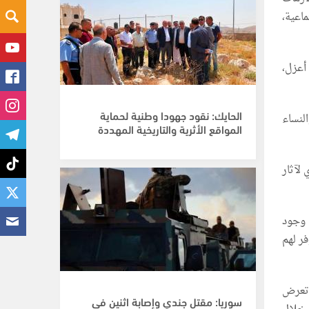
اعية،
أعزل،
الحايك: نقود جهودا وطنية لحماية
لنساء
المواقع الأثرية والتاريخية المهددة
لآثار
 وجود
ر لهم
 تعرض
سوريا: مقتل جندي وإصابة اثنين في