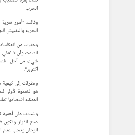
نساء بغزة للتعذيب 
الحرب.
وقالت: "أمور تعرية 
التعرية والتفتيش ال
وحذرت من انعكاسات 
الصمت وأن لا نعفي 
شيء، من أجل فضح جر
أكتوبر".
وتطرقت إلى كيفية تم
هو الخطوة الأولى لتمك
الممكنة اقتصاديا تمل
وشددت على أهمية تغي
صنع القرار وتكون فا
الرجال ويجب عدم الت