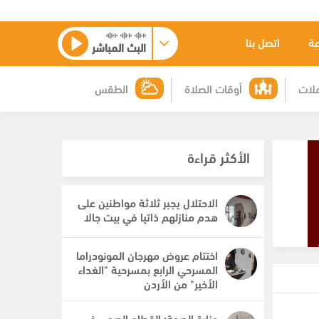
عة
اتصل بنا
البث المباشر
لات
أوقات الصلاة
الطقس
الأكثر قراءة
الاحتلال يجبر ثلاثة مواطنين على
هدم منازلهم ذاتيا في بيت جالا
اختتام عروض مهرجان المونودراما
المسرحي الرابع بمسرحية "الغداء
الأخير" من الأردن
وزارة الصحة: القطاع الصحي في