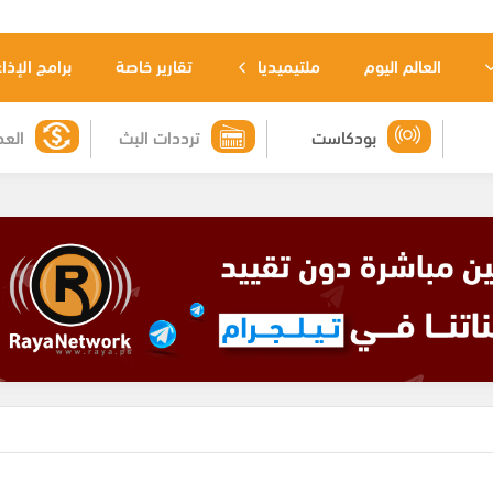
العالم اليوم
ملتيميديا
تقارير خاصة
برامج الإذا
بودكاست
ترددات البث
العم