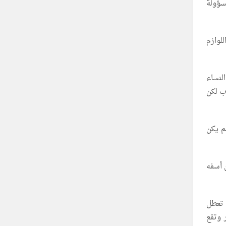
سؤولة
لوازم
لنساء
ب لكن
لم يكن
 أسفه
 تعطل
 وتقع