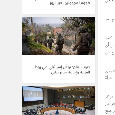
 خلال
هجوم لمجهولين بدير الزور
ع عبر
ب كسر
من أي
بع من
جنوب لبنان: توغّل إسرائيلي في زوطر
تصادي
الغربية وإقامة ساتر ترابي
المرأة
مراكز
ثر من
ز صنع