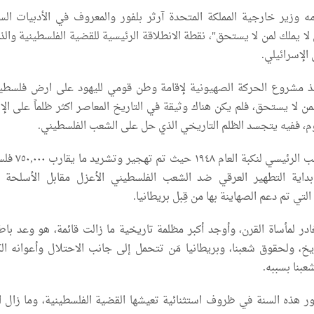
ه وزير خارجية المملكة المتحدة آرثر بلفور والمعروف في الأدبيات الس
لا يملك لمن لا يستحق"، نقطة الانطلاقة الرئيسية للقضية الفلسطينية وال
 الإسرائيلي.
فيذ مشروع الحركة الصهيونية لإقامة وطن قومي لليهود على ارض فلسطي
 لا يستحق، فلم يكن هناك وثيقة في التاريخ المعاصر اكثر ظلماً على الإن
وم، ففيه يتجسد الظلم التاريخي الذي حل على الشعب الفلسطيني.
فيعد وعد بلفور السبب الرئيسي لنك
اية التطهير العرقي ضد الشعب الفلسطيني الأعزل مقابل الأسلحة ال
لتي تم دعم الصهاينة بها من قِبل بريطانيا.
در لمأساة القرن، وأوجد أكبر مظلمة تاريخية ما زالت قائمة، هو وعد باط
يخ، ولحقوق شعبنا، وبريطانيا مَن تتحمل إلى جانب الاحتلال وأعوانه ال
بنا بسببه.
ر هذه السنة في ظروف استثنائية تعيشها القضية الفلسطينية، وما زال 