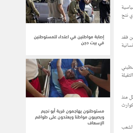
ياسية
ذي نتج
إصابة مواطنين في اعتداء للمستوطنين
ن فقد
في بيت دجن
سانية
بة العام ١٩٤٨ حيث تم تهجير وتشريد ما يقارب ٧٥٠,٠٠٠ فلسطيني
ثقيلة
ل منذ
كوارث
مستوطنون يهاجمون قرية أبو نجيم
ويصيبون مواطنا ويعتدون على طواقم
الإسعاف
الشعب