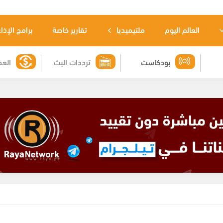
العالم اليوم
ملتيميديا
تقارير خاصة
برامج الإذا
بودكاست
ترددات البث
العم