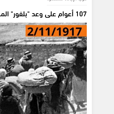
107 أعوام على وعد "بلفور" المشؤوم