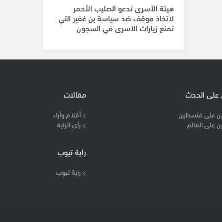
هيئة الأسرى تدعو الصليب الأحمر
لاتخاذ موقف ضد سياسة بن غفير التي
تمنع زيارات الأسرى في السجون
 على الحدث
مقالات
ن على فلسطين
أقلام وآراء
ن على العالم
رأي الراية
راية تيوب
راية تيوب