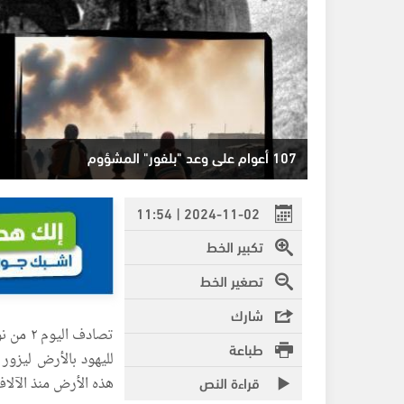
107 أعوام على وعد "بلفور" المشؤوم
2024-11-02 | 11:54
تكبير الخط
تصغير الخط
شارك
تصادف اليوم ٢ من نوفمبر العام ١٩١٧، ذكرى مرور 107عاماً على
طباعة
لليهود بالأرض ليزور
قراءة النص
هذه الأرض منذ الآلاف 