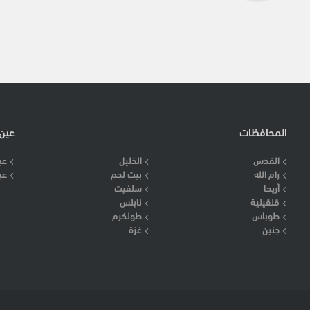
المحافظات
عين
القدس
الخليل
عي
رام الله
بيت لحم
عي
أريحا
سلفيت
قلقيلية
نابلس
طوباس
طولكرم
جنين
غزة