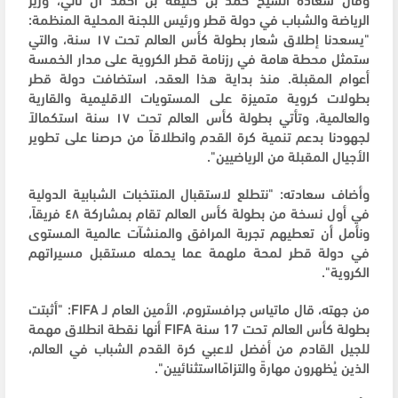
الرياضة والشباب في دولة قطر ورئيس اللجنة المحلية المنظمة:
"يسعدنا إطلاق شعار بطولة كأس العالم تحت ١٧ سنة، والتي
ستمثل محطة هامة في رزنامة قطر الكروية على مدار الخمسة
أعوام المقبلة. منذ بداية هذا العقد، استضافت دولة قطر
بطولات كروية متميزة على المستويات الاقليمية والقارية
والعالمية، وتأتي بطولة كأس العالم تحت ١٧ سنة استكمالاً
لجهودنا بدعم تنمية كرة القدم وانطلاقاً من حرصنا على تطوير
الأجيال المقبلة من الرياضيين".
وأضاف سعادته: "نتطلع لاستقبال المنتخبات الشبابية الدولية
في أول نسخة من بطولة كأس العالم تقام بمشاركة ٤٨ فريقاً،
ونأمل أن تعطيهم تجربة المرافق والمنشآت عالمية المستوى
في دولة قطر لمحة ملهمة عما يحمله مستقبل مسيراتهم
الكروية
."
من جهته، قال ماتياس جرافستروم، الأمين العام لـ FIFA: "أثبتت
بطولة كأس العالم تحت 17 سنة FIFA أنها نقطة انطلاق مهمة
للجيل القادم من أفضل لاعبي كرة القدم الشباب في العالم،
الذين يُظهرون مهارةً والتزامًااستثنائيين".