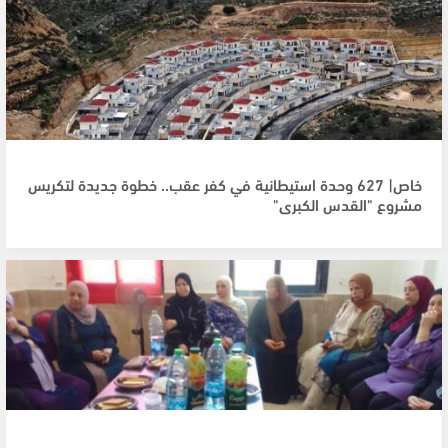
خاص| 627 وحدة استيطانية في كفر عقب.. خطوة جديدة لتكريس
مشروع "القدس الكبرى"