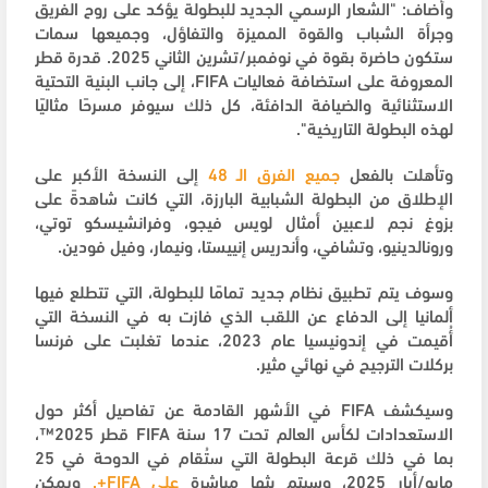
وأضاف: "الشعار الرسمي الجديد للبطولة يؤكد على روح الفريق
وجرأة الشباب والقوة المميزة والتفاؤل، وجميعها سمات
ستكون حاضرة بقوة في نوفمبر/تشرين الثاني 2025. قدرة قطر
المعروفة على استضافة فعاليات FIFA، إلى جانب البنية التحتية
الاستثنائية والضيافة الدافئة، كل ذلك سيوفر مسرحًا مثاليًا
لهذه البطولة التاريخية".
وتأهلت بالفعل
جميع الفرق الـ 48
إلى النسخة الأكبر على
الإطلاق من البطولة الشبابية البارزة، التي كانت شاهدةً على
بزوغ نجم لاعبين أمثال لويس فيجو، وفرانشيسكو توتي،
ورونالدينيو، وتشافي، وأندريس إنييستا، ونيمار، وفيل فودين.
وسوف يتم تطبيق نظام جديد تمامًا للبطولة، التي تتطلع فيها
ألمانيا إلى الدفاع عن اللقب الذي فازت به في النسخة التي
أُقيمت في إندونيسيا عام 2023، عندما تغلبت على فرنسا
بركلات الترجيح في نهائي مثير.
وسيكشف FIFA في الأشهر القادمة عن تفاصيل أكثر حول
الاستعدادات لكأس العالم تحت 17 سنة FIFA قطر 2025™،
بما في ذلك قرعة البطولة التي ستُقام في الدوحة في 25
مايو/أيار 2025، وسيتم بثها مباشرة
على FIFA+.
ويمكن