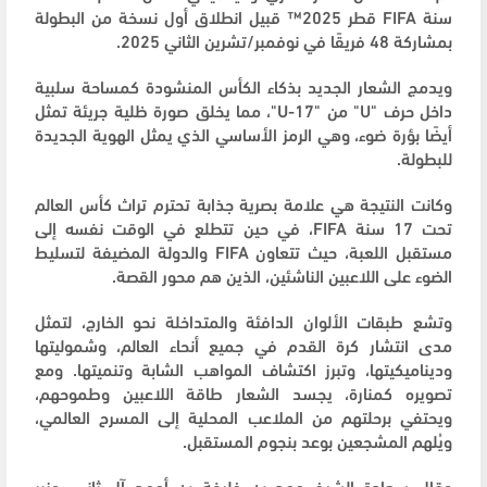
سنة FIFA قطر 2025™ قبيل انطلاق أول نسخة من البطولة
بمشاركة 48 فريقًا في نوفمبر/تشرين الثاني 2025.
ويدمج الشعار الجديد بذكاء الكأس المنشودة كمساحة سلبية
داخل حرف "U" من "U-17"، مما يخلق صورة ظلية جريئة تمثل
أيضًا بؤرة ضوء، وهي الرمز الأساسي الذي يمثل الهوية الجديدة
للبطولة.
وكانت النتيجة هي علامة بصرية جذابة تحترم تراث كأس العالم
تحت 17 سنة FIFA، في حين تتطلع في الوقت نفسه إلى
مستقبل اللعبة، حيث تتعاون FIFA والدولة المضيفة لتسليط
الضوء على اللاعبين الناشئين، الذين هم محور القصة.
وتشع طبقات الألوان الدافئة والمتداخلة نحو الخارج، لتمثل
مدى انتشار كرة القدم في جميع أنحاء العالم، وشموليتها
وديناميكيتها، وتبرز اكتشاف المواهب الشابة وتنميتها. ومع
تصويره كمنارة، يجسد الشعار طاقة اللاعبين وطموحهم،
ويحتفي برحلتهم من الملاعب المحلية إلى المسرح العالمي،
ويُلهم المشجعين بوعد بنجوم المستقبل.
وقال سعادة الشيخ حمد بن خليفة بن أحمد آل ثاني، وزير