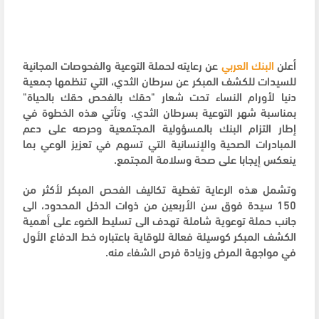
أعلن
البنك العربي
عن رعايته لحملة التوعية والفحوصات المجانية
للسيدات للكشف المبكر عن سرطان الثدي، التي تنظمها جمعية
دنيا لأورام النساء تحت شعار "حقك بالفحص حقك بالحياة"
بمناسبة شهر التوعية بسرطان الثدي. وتأتي هذه الخطوة في
إطار التزام البنك بالمسؤولية المجتمعية وحرصه على دعم
المبادرات الصحية والإنسانية التي تسهم في تعزيز الوعي بما
ينعكس إيجابا على صحة وسلامة المجتمع.
وتشمل هذه الرعاية تغطية تكاليف الفحص المبكر لأكثر من
150
سيدة فوق سن الأربعين من ذوات الدخل المحدود، الى
جانب حملة توعوية شاملة تهدف الى تسليط الضوء على أهمية
الكشف المبكر كوسيلة فعالة للوقاية باعتباره خط الدفاع الأول
في مواجهة المرض وزيادة فرص الشفاء منه.