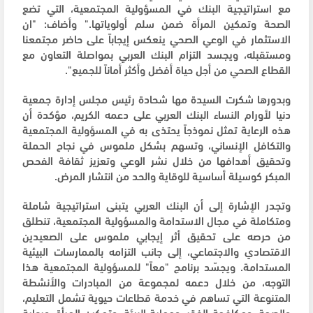
مع استراتيجية البنك في المسؤولية المجتمعية، التي تضع
الصحة وتمكين المرأة ضمن سلم أولوياتها." وأضاف: "ان
الاستثمار في الوعي الصحي ينعكس إيجاباً على حاضر مجتمعنا
ومستقبله، ويجسد التزام البنك العربي بمواصلة التعاون مع
القطاع الصحي من أجل حياة أفضل وأكثر أماناً للجميع".
وبدورها شكرت السيدة مها شحادة رئيس مجلس إدارة جمعية
دنيا لأورام النساء البنك العربي على دعمه الكريم، مؤكدة أن
هذه الرعاية تمثل نموذجاً يحتذى به في المسؤولية المجتمعية
والتكافل الإنساني، وتسهم بشكل ملموس في نجاح الحملة
وتحقيق أهدافها من خلال نشر الوعي وتعزيز ثقافة الفحص
المبكر كوسيلة أساسية للوقاية والحد من انتشار المرض.
وتجدر الإشارة إلى أن البنك العربي يتبنى استراتيجية شاملة
ومتكاملة في مجال الاستدامة والمسؤولية المجتمعية، تنطلق
من حرصه على تحقيق أثر إيجابي ملموس على الصعيدين
الاقتصادي والاجتماعي، إلى جانب التزامه بالممارسات البيئية
المستدامة. ويجسّد برنامج "معاً" للمسؤولية المجتمعية هذا
التوجه، من خلال دعمه لمجموعة من المبادرات والأنشطة
المتنوعة التي تساهم في خدمة قطاعات حيوية تشمل التعليم،
والصحة، ومكافحة الفقر، وحماية البيئة، وتمكين المرأة، ورعاية