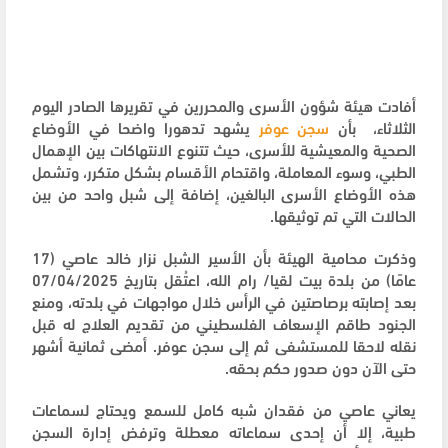
أفادت هيئة شؤون الأسرى والمحررين في تقريرها الصادر اليوم
الثلاثاء، بأن
سجن عوفر
يشهد تدهورا واضحا في الأوضاع
الصحية والمعيشية للأسرى، حيث تتنوع الانتهاكات بين الإهمال
الطبي، وسوء المعاملة، واقتحام الأقسام بشكل متكرر، وتشمل
هذه الأوضاع الأسرى البالغين، إضافة إلى شبل واحد من بين
الحالات التي تم توثيقها.
وذكرت محامية الهيئة بأن الأسير الشبل نزار خالد عاصي (17
عامًا) من بلدة بيت لقيا/ رام الله، اعتُقل بتاريخ 07/04/2025
بعد إصابته برصاصتين في الرأس خلال مواجهات في بلدته، ومنع
الجنود طاقم الإسعاف الفلسطيني من تقديم العلاج له قبل
نقله لاحقا للمستشفى ثم إلى سجن عوفر. أمضى ثمانية أشهر
حتى الآن دون صدور حكم بحقه.
يعاني عاصي من فقدان شبه كامل للسمع ويحتاج لسماعات
طبية، إلا أن إحدى سماعاته معطلة وترفض إدارة السجن