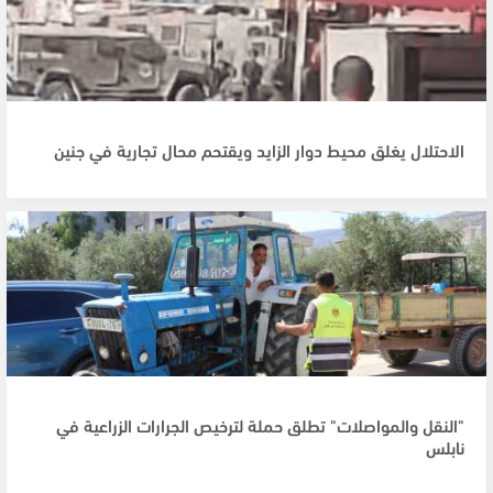
الاحتلال يغلق محيط دوار الزايد ويقتحم محال تجارية في جنين
"النقل والمواصلات" تطلق حملة لترخيص الجرارات الزراعية في
نابلس