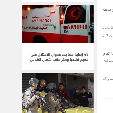
لرصيف
ة ملف
ري في
العام
48 إصابة منذ بدء عدوان الاحتلال على
مخيم قلنديا وكفر عقب شمال القدس
باقية
دينة،