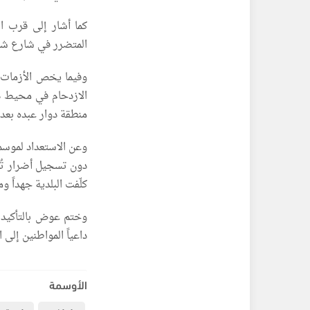
كما أشار إلى قرب ا
المتضرر في شارع شو
وفيما يخص الأزمات 
الازدحام في محيط د
منطقة دوار عبده بعد
وعن الاستعداد لموسم
دون تسجيل أضرار تُذ
كلّفت البلدية جهداً وم
وختم عوض بالتأكيد 
داعياً المواطنين إلى
الأوسمة