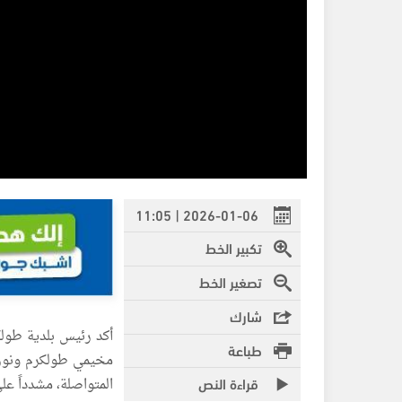
2026-01-06 | 11:05
تكبير الخط
تصغير الخط
شارك
أكد رئيس بلدية طولك
طباعة
مخيمي طولكرم ونور ش
قراءة النص
المتواصلة، مشدداً عل