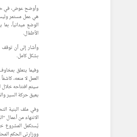
وأوضح عوض، في ح
هي عمل مستمر وليس 
الوضع ميدانياً، بم
الأطفال.
وأشار إلى أن توقف ا
بشكل كامل.
وفيما يتعلق بمخاوف
سيتم افتتاحه خلال ا
يعيق حركة السير والم
وفي ملف البنية الت
الانتهاء من أعمال “ا
يُستكمل المشروع خل
ووزارتي الحكم المحلي