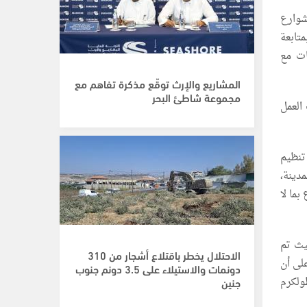
شوارع
تابعة
ات مع
المشاريع والإرث توقّع مذكرة تفاهم مع
مجموعة شاطئ البحر
العمل
تنظيم
 داخل المدينة،
ما لا
يث تم
الاحتلال يخطر باقتلاع أشجار من 310
على أن
دونمات والاستيلاء على 3.5 دونم جنوب
ولكرم
جنين