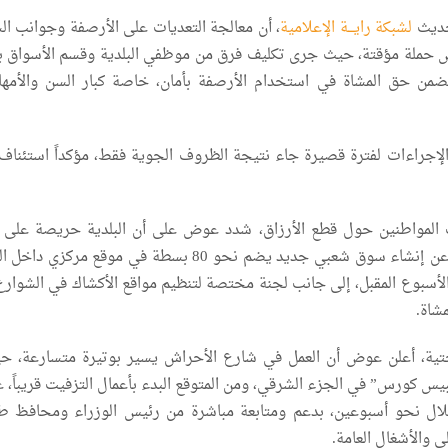
ديث
لشبكة رايـــة الإعلامية
، أن معالجة التعديات على الأرصفة وجوانب ال
حملة مؤقتة، حيث جرى تكليف فرق من موظفي البلدية وقسم الأسواق بم
ا يضمن حق المشاة في استخدام الأرصفة بأمان، خاصة كبار السن والأمه
لإجراءات لفترة قصيرة جاء نتيجة الظروف الجوية فقط، مؤكداً استئناف 
 المواطنين حول قطع الأرزاق، شدد عوض على أن البلدية حريصة على 
العمل لا منعه، كاشفاً عن إنشاء سوق شعبي جديد يضم نحو 80 بسطة في موقع مركزي
لأسبوع المقبل، إلى جانب لجنة مختصة لتنظيم مواقع الأكشاك في الشوارع ب
شاة.
حتية، أعلن عوض أن العمل في شارع الأحراش يسير بوتيرة متسارعة، ح
لبيس كورس” في الجزء الشرقي، ومن المتوقع البدء بأعمال التزفيت قريباً، 
ال نحو أسبوعين، بدعم ومتابعة مباشرة من رئيس الوزراء ومحافظ ط
 والأشغال العامة.