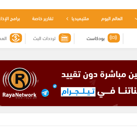
العالم اليوم
ملتيميديا
تقارير خاصة
برامج الإذا
بودكاست
ترددات البث
العم