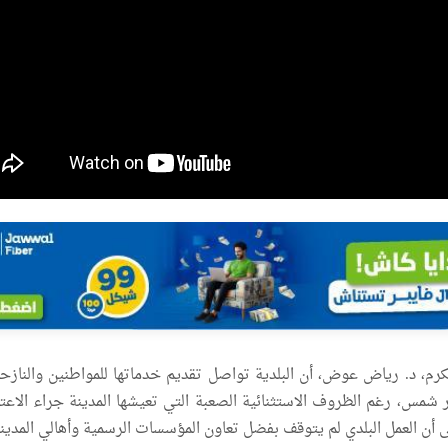
رم، د. رياض عوض، أن البلدية تواصل تقديم خدماتها للمواطنين والنازح
مس، رغم الظروف الاستثنائية الصعبة التي تعيشها المدينة جراء الاعت
ى أن العمل البلدي لم يتوقف بفضل تعاون المؤسسات الرسمية وأهالي المدينة