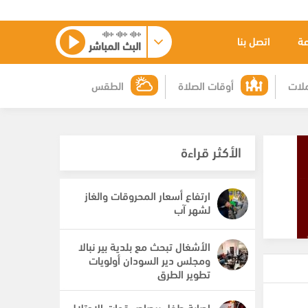
عة
اتصل بنا
البث المباشر
لات
أوقات الصلاة
الطقس
الأكثر قراءة
ارتفاع أسعار المحروقات والغاز
لشهر آب
الأشغال تبحث مع بلدية بير نبالا
ومجلس دير السودان أولويات
تطوير الطرق
إصابة طفل برصاص قوات الاحتلال