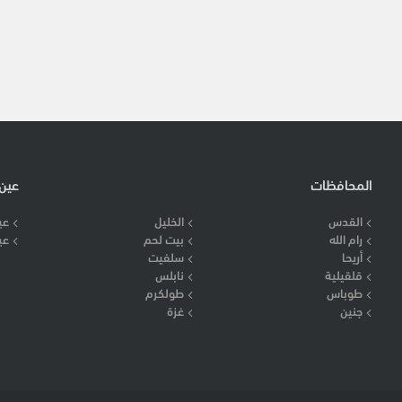
المحافظات
عين
القدس
الخليل
عي
رام الله
بيت لحم
عي
أريحا
سلفيت
قلقيلية
نابلس
طوباس
طولكرم
جنين
غزة