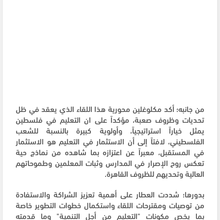
من جانبه؛ أكد مكلوغلين محورية هذا اللقاء الذي يعقد في ظل
تحديات وظروف صعبة، مؤكداً على ان التعليم في فلسطين
يمثل خياراً استراتيجياً، وأولوية كبيرة بالنسبة للشعب
الفلسطيني، لافتاً إلى أن الاستثمار في التعليم هو الاستثمار
في المستقبل، معبراً عن اعتزازه بما شاهده من نماذج حية
تعكس روح الإصرار في المدارس وثبات المعلمين وطموحاتهم
العالية وتحديهم للظروف القاهرة.
بدورها؛ شددت العطار على أهمية تعزيز الشراكة والاستفادة
من توصيات ومقترحات اللقاء واستكمال خطوات التطوير خاصة
بما يخص مكونات "التعليم من أجل التنمية" وما قدمته