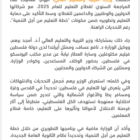
المراجعة السنوي لقطاع التعليم للعام 2025، مع شركائها
الدوليين والوطنيين والداعمين للقطاع؛ وسط التأكيد على حماية
التعليم وتطويره ضمن مكونات "خطة التعليم من أجل التنمية"،
رغم التحديات الراهنة.
جاء ذلك بمشاركة؛ وزير التربية والتعليم العالي أ.د. أمجد برهم،
ووكيل الوزارة د. نافع عساف، وممثل أيرلندا لدى دولة فلسطين
فيليم مكلوغلين، وسارة العطار نيابةً عن مدير مكتب اليونسكو
في فلسطين، بحضور الوكلاء المساعدين، وكوادر الوزارة،
وممثلين عن الشركاء الدوليين والمحليين.
وفي كلمته؛ استعرض الوزير برهم مُجمل التحديات والانتهاكات
التي يتعرض لها التعليم في فلسطين؛ تحديداً في القدس وغزة
ومسافر يطا والأغوار الشمالية والتي تندرج ضمن سياسة
احتلالية ممنهجة تستهدف الكل الفلسطيني، متطرقاً إلى آثار
قرصنة الاحتلال لأموالنا وتأثيرها على التعليم؛ خاصة قطاع
المعلمين.
وأكد أن الوزارة ماضية في برنامجها التطويري من خلال خطة
التعليم من أجل التنمية؛ وتحديداً نظام الثانوية العامة الجديدة،