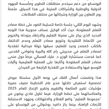
اليونسكو من دعم سيخدم منطلقات التطوير ومأسسة الجهود
الدولية والوطنية والشراكات المتينة في هذا السياق، مثمنةً
روح التعاون بين الوزارة وشركائها من مختلف القطاعات.
وشهد اليوم الثاني؛ جلسة خاصة لتسليط الضوء على خطة مصادر
التعلم المفتوحة؛ حيث أكد الوكيل عساف محورية هذا التوجه
الجديد الذي يركز على عصرنة التعليم والارتقاء بجودته والخروج
من الأنماط التقليدية وتنويع مصادر التعلم وعدم الاكتفاء
بالكتاب كمصدر وحيد للتعليم؛ سبقها جولة ميدانية تفقدية
لمصادر التعلم في مديريتي رام الله والبيرة وضواحي القدس،
كما قدمت مستشارة الوزير د. علياء العسالي عرضاً حول منحى
مصادر التعلم المفتوحة وآثارها على العملية التعليمية وآليات
التوسع فيها والاستفادة من التغذية الراجعة من الميدان.
هذا وتضمنت أعمال اللقاء في يومه الأول سلسلة عروض
تخصصية استعرض خلالها مدير عام التخطيط نصيف عميرة
مؤشرات تقرير المتابعة والتقييم وتقرير الإنجاز للعام 2025
وانعكاساتهما على خطط الوزارة، فيما تناول فادي بيضون من
"مجموعة التعليم" واقع القطاع والانتهاكات وجهود الاستجابة
للأزمات الراهنة، بينما ركز دافيد روشوللي من اليونسكو على