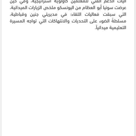
آليات الدعم الفني للمعلمين كأولوية استراتيجية، وفي حين
عرضت سونيا أبو العظام من اليونسكو ملخص الزيارات الميدانية،
التي سبقت فعاليات اللقاء؛ في مديريتي جنين وقباطية،
مسلطةً الضوء على التحديات والانتهاكات التي تواجه المسيرة
التعليمية ميدانياً.