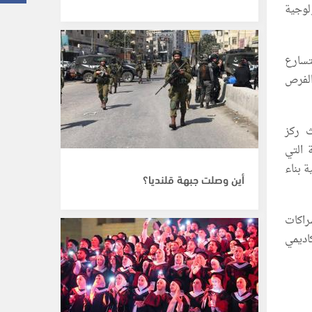
Foothill Technol)، ندوة تكنولوجية
تسارع
الفرص
ث ركز
 التي
 بناء
أين وصلت جبهة قلنديا؟
راكات
اديمي