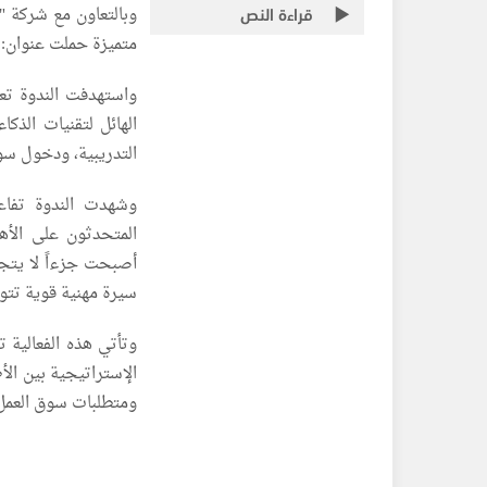
قراءة النص
متميزة حملت عنوان: "he Future with AI: The New Tech Reality
واستهدفت الندوة تع
الهائل لتقنيات الذكا
التدريبية، ودخول سوق
وشهدت الندوة تفاعل
المتحدثون على الأهمي
أصبحت جزءاً لا يتجز
سيرة مهنية قوية تتو
وتأتي هذه الفعالية ت
الإستراتيجية بين الأ
ومتطلبات سوق العمل 