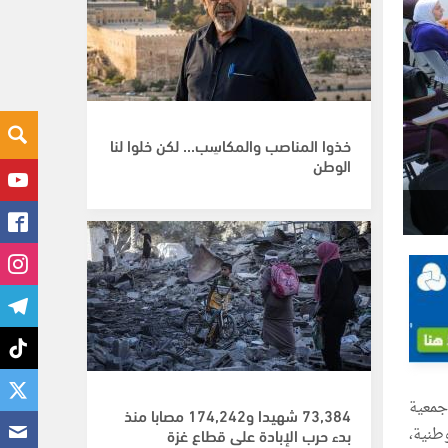
خذوا المناصب والمكاسِب... لكن خلوا لنا
الوطن
جمعية
73,384 شهيدا و174,242 مصابا منذ
لوطنية،
بدء حرب الإبادة على قطاع غزة