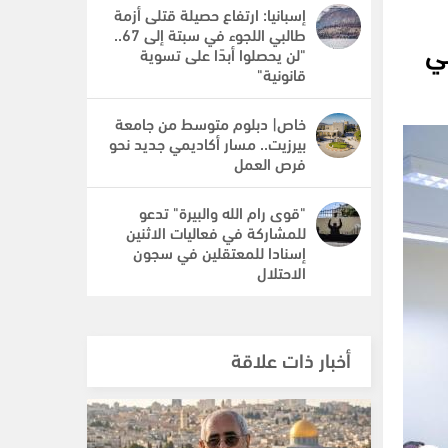
إسبانيا: ارتفاع حصيلة قتلى أزمة
طالبي اللجوء في سبتة إلى 67..
ي
"لن يحصلوا أبدًا على تسوية
قانونية"
خاص| دبلوم متوسط من جامعة
بيرزيت.. مسار أكاديمي جديد نحو
فرص العمل
"قوى رام الله والبيرة" تدعو
للمشاركة في فعاليات الاثنين
إسنادا للمعتقلين في سجون
الاحتلال
أخبار ذات علاقة