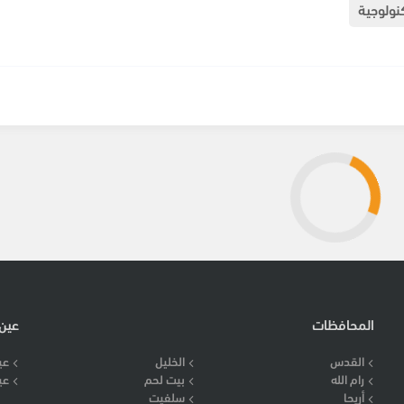
نولوجية
المحافظات
عين
القدس
الخليل
عي
رام الله
بيت لحم
عي
أريحا
سلفيت