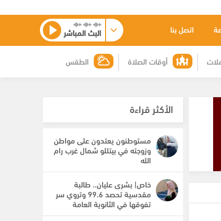
عة
اتصل بنا
البث المباشر
لات
أوقات الصلاة
الطقس
الأكثر قراءة
مستوطنون يعتدون على مواطن
وزوجته في بيتللو شمال غرب رام
الله
خاص| بشرى عليان.. طالبة
مقدسية تحصد 99.6 وتروي سر
تفوقها في الثانوية العامة