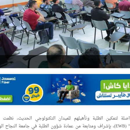
صلة لتمكين الطلبة وتأهيلهم للميدان التكنولوجي الحديث، نظمت 
"مهندسون بلا حدود" (EWB)، بإشراف ومتابعة من عمادة شؤون الطلبة في جامعة النجاح ا