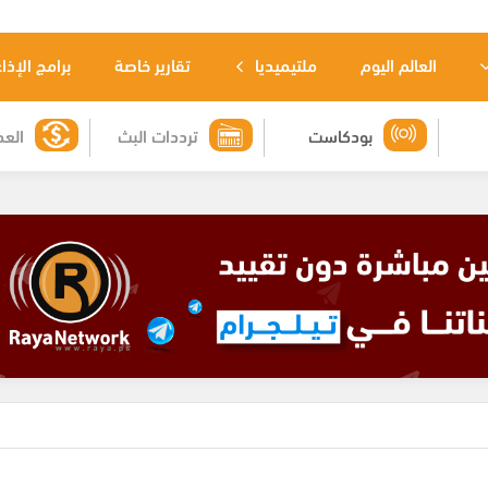
العالم اليوم
ملتيميديا
تقارير خاصة
برامج الإذا
بودكاست
ترددات البث
العم