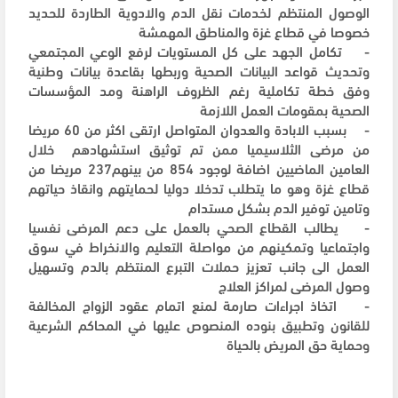
الوصول المنتظم لخدمات نقل الدم والادوية الطاردة للحديد
خصوصا في قطاع غزة والمناطق المهمشة
- تكامل الجهد على كل المستويات لرفع الوعي المجتمعي
وتحديث قواعد البيانات الصحية وربطها بقاعدة بيانات وطنية
وفق خطة تكاملية رغم الظروف الراهنة ومد المؤسسات
الصحية بمقومات العمل اللازمة
- بسبب الابادة والعدوان المتواصل ارتقى اكثر من 60 مريضا
من مرضى الثلاسيميا ممن تم توثيق استشهادهم خلال
العامين الماضيين اضافة لوجود 854 من بينهم237 مريضا من
قطاع غزة وهو ما يتطلب تدخلا دوليا لحمايتهم وانقاذ حياتهم
وتامين توفير الدم بشكل مستدام
- يطالب القطاع الصحي بالعمل على دعم المرضى نفسيا
واجتماعيا وتمكينهم من مواصلة التعليم والانخراط في سوق
العمل الى جانب تعزيز حملات التبرع المنتظم بالدم وتسهيل
وصول المرضى لمراكز العلاج
- اتخاذ اجراءات صارمة لمنع اتمام عقود الزواج المخالفة
للقانون وتطبيق بنوده المنصوص عليها في المحاكم الشرعية
وحماية حق المريض بالحياة