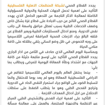
يجدد القطاع الصحي
لشبكة المنظمات الاهلية الفلسطينية
التأكيد على اهمية تحمل الجهات المحلية والدولية المسؤولية
الكاملة لمعالجة الاثار الناجمة عن التدهور الحاصل الذي يهدد
القطاع الصحي الناتج عن حرب الابادة على قطاع غزة بشكل خاص
وضعف الخدمات الطبية بسبب تعطل مرافق واسعة الى جانب
نقص الادوية، ومنع ادخال المستلزمات الطبية،ويعبر القطاع عن
قلقه البالغ جراء الازمات الصحية المرافقة لمرضى الثلاسيميا
على وجه الخصوص في ظل وضع انساني يلقي بظلاله على كافة
مناحي الحياة
وبمناسبة اليوم العالمي الذي صادف في الثامن من اذار الجاري
يجدد القطاع الصحي التأكيد على اوسع متابعة حثيثة من كافة
الجهات مع اشتداد وطأة المعاناة اليومية للمرضى ويطالب بما
يلي:
- بينما يحتفل العالم باليوم العالمي للثلاسيميا تتفاقم في
الاراضي الفلسطينية المعاناة وهو لم يعد يوما للاحتفال وانما
لتسليط الضوء على الواقع جراء استمرار النقص الحاد في الادوية
وتراجع الفحص الطبي وهو ما يتطلب الضغط على سلطات
الاحتلال من اجل ادخال المعدات اللازمة .
- التأكيد على اهمية اجراء الفحص والتشخيص الطبي المبكر
عبر الانظمة والاجهزة المختصة، والعمل على معالجة مسألة