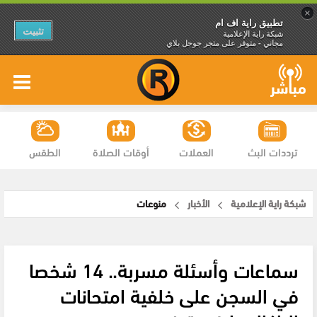
×
تطبيق راية اف ام
تثبيت
شبكة راية الإعلامية
مجاني - متوفر على متجر جوجل بلاي
ترددات البث
العملات
أوقات الصلاة
الطقس
شبكة راية الإعلامية
الأخبار
منوعات
سماعات وأسئلة مسربة.. 14 شخصا
في السجن على خلفية امتحانات