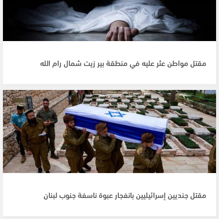
مقتل مواطن عثر عليه في منطقة بير زيت شمال رام الله
مقتل جنديين إسرائيليين بانفجار عبوة ناسفة جنوب لبنان