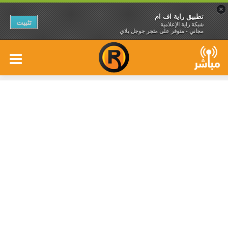
×
تطبيق راية اف ام
تثبيت
شبكة راية الإعلامية
مجاني - متوفر على متجر جوجل بلاي