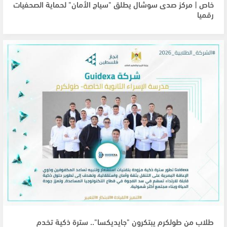
خاص | مركز صدى سوشال يطلق "سياج الأمان" لحماية الصحفيات
رقميا
طلاب من طولكرم يبتكرون "جايديكسا".. سترة ذكية تخدم